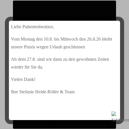
Liebe Patientenbesitzer,
Sie sehen gerade einen Platzhalterinhalt von
Google
Vom Montag den 10.8. bis Mittwoch den 26.8.26 bleibt
Maps
. Um auf den eigentlichen Inhalt zuzugreifen,
klicken Sie auf die Schaltfläche unten. Bitte beachten
unsere Praxis wegen Urlaub geschlossen
Sie, dass dabei Daten an Drittanbieter weitergegeben
werden.
Ab dem 27.8. sind wir dann zu den gewohnten Zeiten
Mehr Informationen
wieder für Sie da.
Inhalt entsperren
Vielen Dank!
Erforderlichen Service akzeptieren und Inhalte
entsperren
Ihre Stefanie Heide-Röller & Team