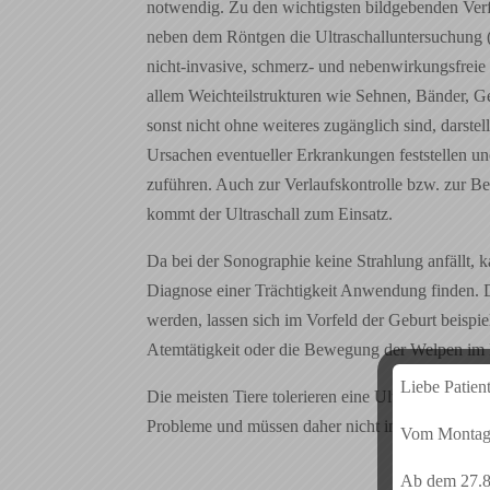
notwendig. Zu den wichtigsten bildgebenden Verf
neben dem Röntgen die Ultraschalluntersuchung (
nicht-invasive, schmerz- und nebenwirkungsfreie
allem Weichteilstrukturen wie Sehnen, Bänder, G
sonst nicht ohne weiteres zugänglich sind, darstel
Ursachen eventueller Erkrankungen feststellen u
zuführen. Auch zur Verlaufskontrolle bzw. zur B
kommt der Ultraschall zum Einsatz.
Da bei der Sonographie keine Strahlung anfällt, 
Diagnose einer Trächtigkeit Anwendung finden. D
werden, lassen sich im Vorfeld der Geburt beispi
Atemtätigkeit oder die Bewegung der Welpen im M
Liebe Patient
Die meisten Tiere tolerieren eine Ultraschallunt
Probleme und müssen daher nicht in Narkose gel
Vom Montag d
Ab dem 27.8.