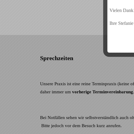
Vielen Dank
Ihre Stefani
Sprechzeiten
Unsere Praxis ist eine reine Terminpraxis (keine o
daher immer um
vorherige Terminvereinbarung
Bei Notfällen sehen wir selbstverständlich auch 
Bitte jedoch vor dem Besuch kurz anrufen.