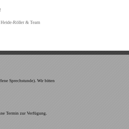
!
e Heide-Röller & Team
ffene Sprechstunde). Wir bitten
.
ohne Termin zur Verfügung.